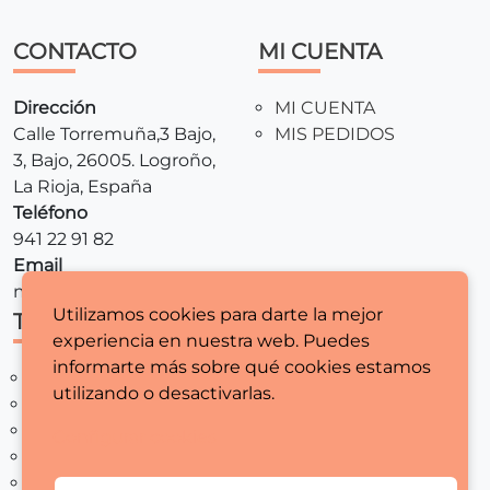
CONTACTO
MI CUENTA
Dirección
MI CUENTA
Calle Torremuña,3 Bajo,
MIS PEDIDOS
3, Bajo, 26005. Logroño,
La Rioja, España
Teléfono
941 22 91 82
Email
mariamaquinasdecoser@gmail.com
Utilizamos cookies para darte la mejor
TIENDA
LEGALES
experiencia en nuestra web. Puedes
informarte más sobre qué cookies estamos
MAQUINAS DE COSER
AVISO LEGAL
utilizando o desactivarlas.
REMALLADORAS
POLITICA DE
MERCERIA
PRIVACIDAD
Configurar cookies
REGALA COSTURA
CONDICIONES
REBAJAS
GENERALES