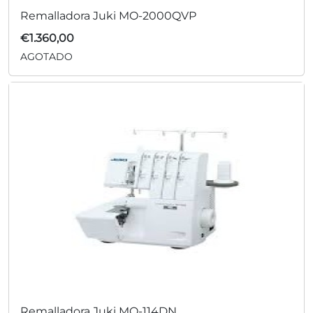
Remalladora Juki MO-2000QVP
€
1.360,00
AGOTADO
Remalladora Juki MO-114DN