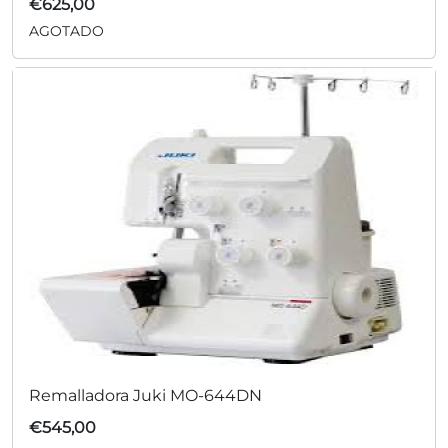
€
625,00
AGOTADO
Remalladora Juki MO-644DN
€
545,00