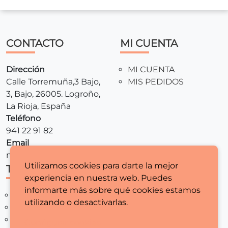
CONTACTO
MI CUENTA
Dirección
MI CUENTA
Calle Torremuña,3 Bajo,
MIS PEDIDOS
3, Bajo, 26005. Logroño,
La Rioja, España
Teléfono
941 22 91 82
Email
mariamaquinasdecoser@gmail.com
Utilizamos cookies para darte la mejor
TIENDA
LEGALES
experiencia en nuestra web. Puedes
informarte más sobre qué cookies estamos
MAQUINAS DE COSER
AVISO LEGAL
utilizando o desactivarlas.
REMALLADORAS
POLITICA DE
MERCERIA
PRIVACIDAD
Configurar cookies