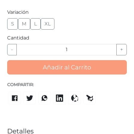
Variación
S
M
L
XL
Cantidad
-
+
Añadir al Carrito
COMPARTIR:
Detalles