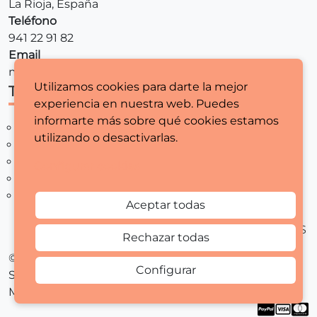
La Rioja, España
Teléfono
941 22 91 82
Email
mariamaquinasdecoser@gmail.com
Utilizamos cookies para darte la mejor
TIENDA
LEGALES
experiencia en nuestra web. Puedes
informarte más sobre qué cookies estamos
MAQUINAS DE COSER
AVISO LEGAL
utilizando o desactivarlas.
REMALLADORAS
POLITICA DE
MERCERIA
PRIVACIDAD
Configurar cookies
REGALA COSTURA
CONDICIONES
REBAJAS
GENERALES
Aceptar todas
DESISTIMIENTO
POLITICA DE COOKIES
Rechazar todas
©Diseñado por Sara Menchaca, desarrollado por
Configurar
StarOnline 2024. Todos los derechos reservados.
Maria maquinas de coser