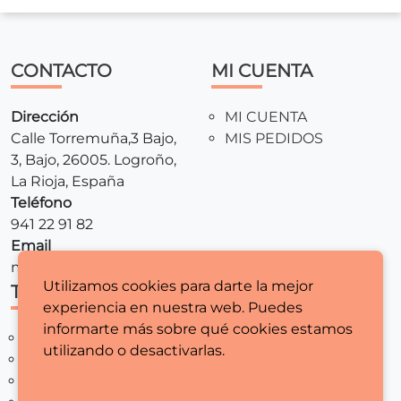
CONTACTO
MI CUENTA
Dirección
MI CUENTA
Calle Torremuña,3 Bajo,
MIS PEDIDOS
3, Bajo, 26005. Logroño,
La Rioja, España
Teléfono
941 22 91 82
Email
mariamaquinasdecoser@gmail.com
Utilizamos cookies para darte la mejor
TIENDA
LEGALES
experiencia en nuestra web. Puedes
informarte más sobre qué cookies estamos
MAQUINAS DE COSER
AVISO LEGAL
utilizando o desactivarlas.
REMALLADORAS
POLITICA DE
MERCERIA
PRIVACIDAD
Configurar cookies